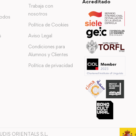
Acreditado
Trabaja con
nosotros
todos
Política de Cookies
s
Aviso Legal
Condiciones para
Alumnos y Clientes
Política de privacidad
TUDIS ORIENTALS S.L.