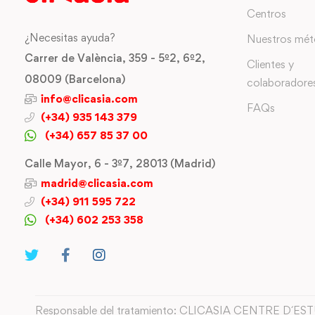
Centros
¿Necesitas ayuda?
Nuestros mé
Carrer de València, 359 - 5º2, 6º2,
Clientes y
08009 (Barcelona)
colaboradore
info@clicasia.com
FAQs
(+34) 935 143 379
(+34) 657 85 37 00
Calle Mayor, 6 - 3º7, 28013 (Madrid)
madrid@clicasia.com
(+34) 911 595 722
(+34) 602 253 358
Responsable del tratamiento: CLICASIA CENTRE D´ES