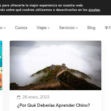
 para ofrecerte la mejor experiencia en nuestra web.
a un amigo y llevaos un total de 75€ de desc
ás sobre qué cookies utilizamos o desactivarlas en los
ajustes
.
ro
Cursos
Viajes
Servicios
Blog
学习
28 enero, 2023
¿Por Qué Deberías Aprender Chino?