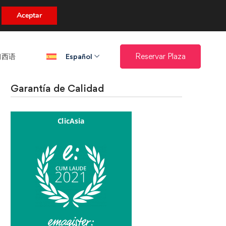
uento.
Aceptar
西语​
Reservar Plaza
Español
Garantía de Calidad