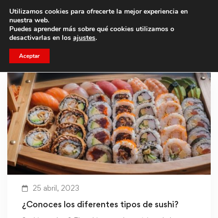
Utilizamos cookies para ofrecerte la mejor experiencia en
Trae a un amigo y llevaos un total de 75€ de descuento.
nuestra web.
Puedes aprender más sobre qué cookies utilizamos o
desactivarlas en los
ajustes
.
Aceptar
25 abril, 2023
¿Conoces los diferentes tipos de sushi?