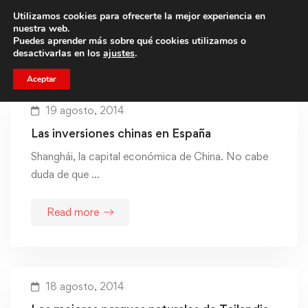
Utilizamos cookies para ofrecerte la mejor experiencia en
Trae a un amigo y llevaos un total de 75€ de descuento.
nuestra web.
Puedes aprender más sobre qué cookies utilizamos o
desactivarlas en los
ajustes
.
Aceptar
19 agosto, 2014
Las inversiones chinas en España
Shanghái, la capital económica de China. No cabe
duda de que …
Read more
18 agosto, 2014