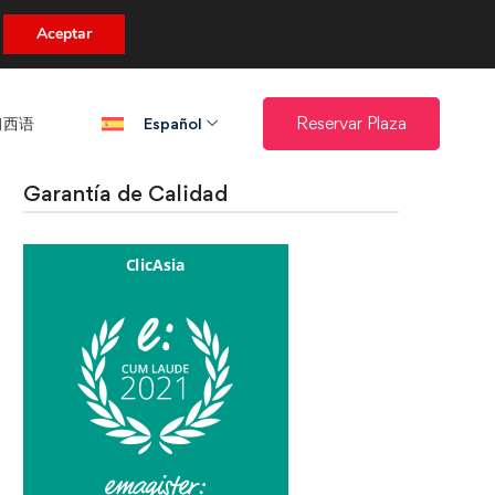
uento.
Aceptar
西语​
Reservar Plaza
Español
Garantía de Calidad