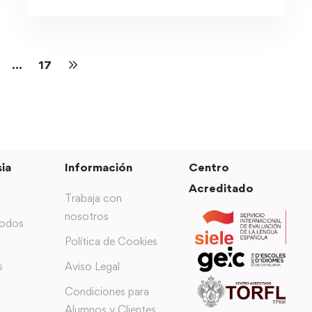
…
17
ia
Información
Centro
Acreditado
Trabaja con
nosotros
todos
Política de Cookies
s
Aviso Legal
Condiciones para
Alumnos y Clientes