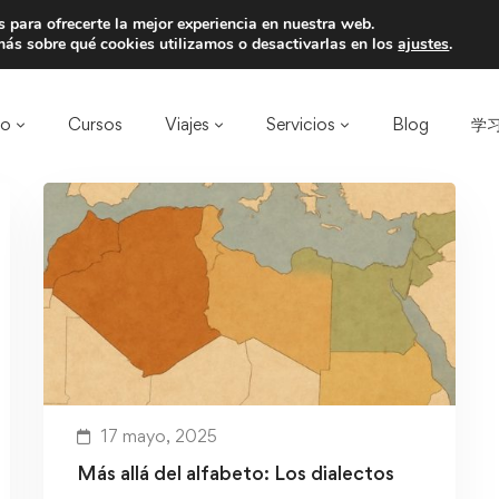
 para ofrecerte la mejor experiencia en nuestra web.
a un amigo y llevaos un total de 75€ de desc
ás sobre qué cookies utilizamos o desactivarlas en los
ajustes
.
ro
Cursos
Viajes
Servicios
Blog
学习
17 mayo, 2025
Más allá del alfabeto: Los dialectos