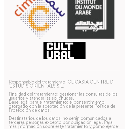
Responsable del tratamiento: CLICASIA CENTRE D
´ESTUDIS ORIENTALS S.L.
Finalidad del tratamiento: gestionar las consultas de los
usuarios y atender las solicitudes.
Base legal para el tratamiento: el consentimiento
otorgado con la aceptación de la presente Política de
Protección de datos.
Destinatarios de los datos: no serán comunicados a
terceras personas excepto por obligación legal. Para
más información sobre este tratamiento y como ejercer