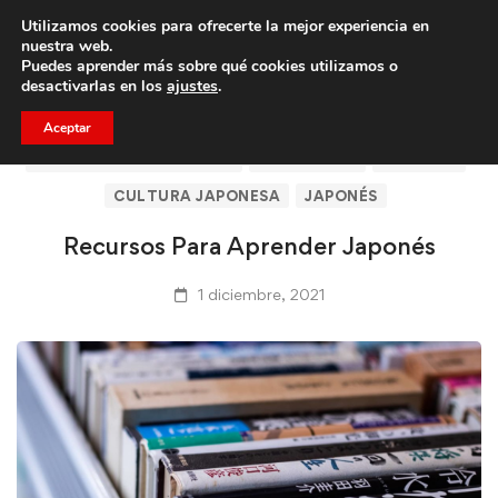
Utilizamos cookies para ofrecerte la mejor experiencia en
Trae a un amigo y llevaos un total de 75€ de descuento.
nuestra web.
Puedes aprender más sobre qué cookies utilizamos o
desactivarlas en los
ajustes
.
Aceptar
ARTÍCULOS DE CLICASIA
BARCELONA
CLICASIA
CULTURA JAPONESA
JAPONÉS
Recursos Para Aprender Japonés
1 diciembre, 2021