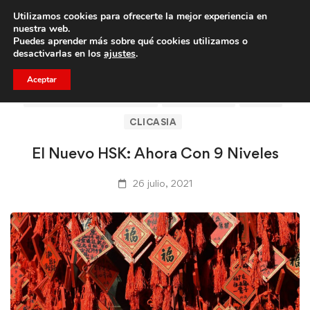
Utilizamos cookies para ofrecerte la mejor experiencia en
Trae a un amigo y llevaos un total de 75€ de descuento.
nuestra web.
Puedes aprender más sobre qué cookies utilizamos o
desactivarlas en los
ajustes
.
Aceptar
ARTÍCULOS DE CLICASIA
BARCELONA
CHINA
CLICASIA
El Nuevo HSK: Ahora Con 9 Niveles
26 julio, 2021