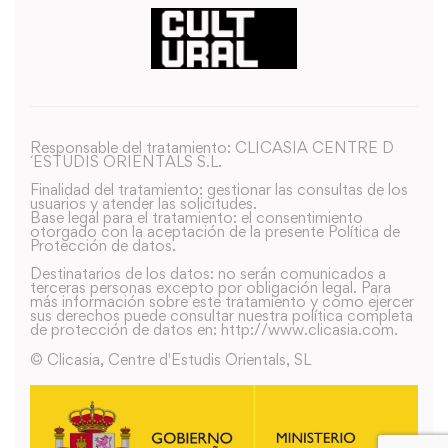
Responsable del tratamiento: CLICASIA CENTRE D
´ESTUDIS ORIENTALS S.L.
Finalidad del tratamiento: gestionar las consultas de los
usuarios y atender las solicitudes.
Base legal para el tratamiento: el consentimiento
otorgado con la aceptación de la presente Política de
Protección de datos.
Destinatarios de los datos: no serán comunicados a
terceras personas excepto por obligación legal. Para
más información sobre este tratamiento y como ejercer
sus derechos puede consultar nuestra política completa
de protección de datos en: http://www.clicasia.com.
© Clicasia, Centre d'Estudis Orientals, SL