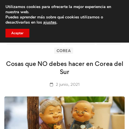
Utilizamos cookies para ofrecerte la mejor experiencia en
Trae a un amigo y llevaos un total de 75€ de descuento.
nuestra web.
Puedes aprender más sobre qué cookies utilizamos o
desactivarlas en los
ajustes
.
Aceptar
ARTÍCULOS DE CLICASIA
BARCELONA
CLICASIA
COREA
Cosas que NO debes hacer en Corea del
Sur
2 junio, 2021