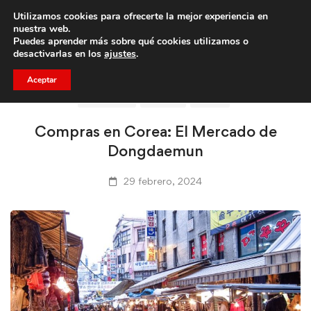
Utilizamos cookies para ofrecerte la mejor experiencia en
Trae a un amigo y llevaos un total de 75€ de descuento.
nuestra web.
Puedes aprender más sobre qué cookies utilizamos o
desactivarlas en los
ajustes
.
Aceptar
CLICASIA
COREA
VIAJE
Compras en Corea: El Mercado de
Dongdaemun
29 febrero, 2024