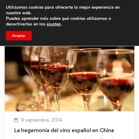
Utilizamos cookies para ofrecerte la mejor experiencia en
Trae a un amigo y llevaos un total de 75€ de descuento.
nuestra web.
Puedes aprender más sobre qué cookies utilizamos o
desactivarlas en los
ajustes
.
Aceptar
9 septiembre, 2014
La hegemonía del vino español en China