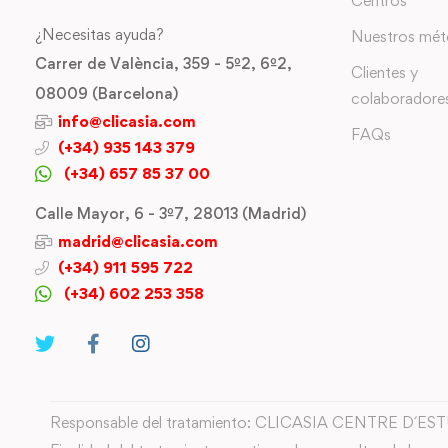
Centros
¿Necesitas ayuda?
Nuestros mé
Carrer de València, 359 - 5º2, 6º2,
Clientes y
08009 (Barcelona)
colaboradore
info@clicasia.com
FAQs
(+34) 935 143 379
(+34) 657 85 37 00
Calle Mayor, 6 - 3º7, 28013 (Madrid)
madrid@clicasia.com
(+34) 911 595 722
(+34) 602 253 358
Responsable del tratamiento: CLICASIA CENTRE D´ES