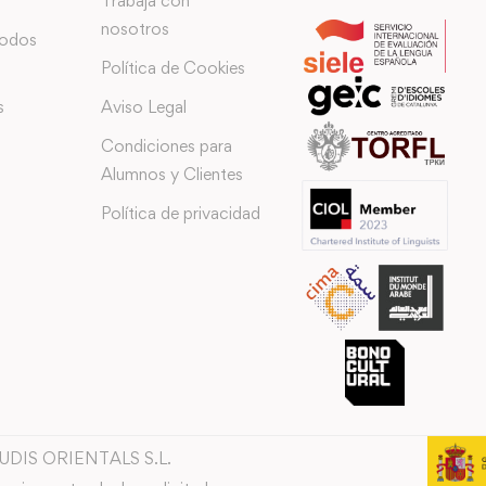
Trabaja con
nosotros
todos
Política de Cookies
s
Aviso Legal
Condiciones para
Alumnos y Clientes
Política de privacidad
TUDIS ORIENTALS S.L.