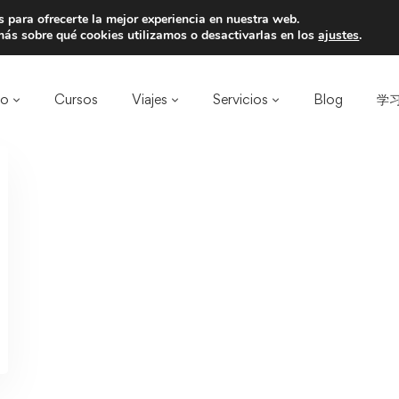
 para ofrecerte la mejor experiencia en nuestra web.
a un amigo y llevaos un total de 75€ de desc
ás sobre qué cookies utilizamos o desactivarlas en los
ajustes
.
ro
Cursos
Viajes
Servicios
Blog
学习