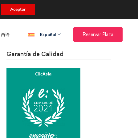
uento.
Aceptar
西语​
Reservar Plaza
Español
Garantía de Calidad