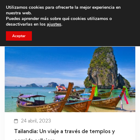
Utilizamos cookies para ofrecerte la mejor experiencia en
Trae a un amigo y llevaos un total de 75€ de descuento.
nuestra web.
Puedes aprender más sobre qué cookies utilizamos o
desactivarlas en los
ajustes
.
Aceptar
24 abril, 2023
Tailandia: Un viaje a través de templos y