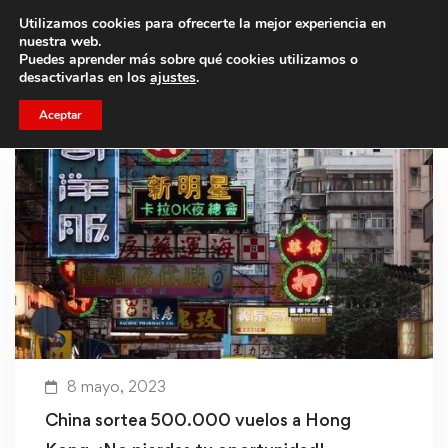
Utilizamos cookies para ofrecerte la mejor experiencia en
Trae a un amigo y llevaos un total de 75€ de descuento.
nuestra web.
Puedes aprender más sobre qué cookies utilizamos o
desactivarlas en los
ajustes
.
Aceptar
8 mayo, 2023
China sortea 500.000 vuelos a Hong