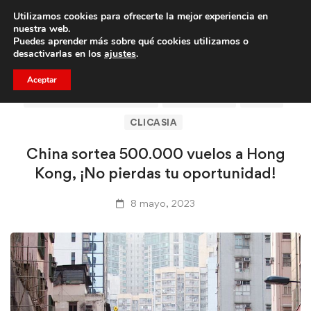
Utilizamos cookies para ofrecerte la mejor experiencia en
Trae a un amigo y llevaos un total de 75€ de descuento.
nuestra web.
Puedes aprender más sobre qué cookies utilizamos o
desactivarlas en los
ajustes
.
Aceptar
ARTÍCULOS DE CLICASIA
BARCELONA
CHINA
CLICASIA
China sortea 500.000 vuelos a Hong
Kong, ¡No pierdas tu oportunidad!
8 mayo, 2023