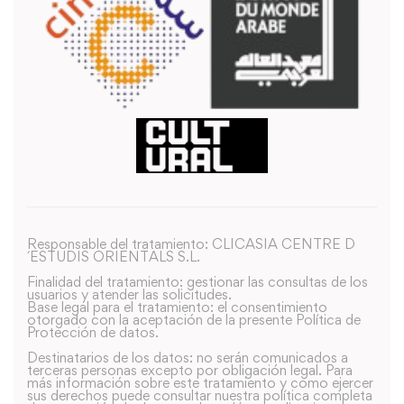
Responsable del tratamiento: CLICASIA CENTRE D
´ESTUDIS ORIENTALS S.L.
Finalidad del tratamiento: gestionar las consultas de los
usuarios y atender las solicitudes.
Base legal para el tratamiento: el consentimiento
otorgado con la aceptación de la presente Política de
Protección de datos.
Destinatarios de los datos: no serán comunicados a
terceras personas excepto por obligación legal. Para
más información sobre este tratamiento y como ejercer
sus derechos puede consultar nuestra política completa