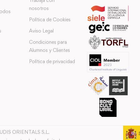
Trabaja con
nosotros
todos
Política de Cookies
s
Aviso Legal
Condiciones para
Alumnos y Clientes
Política de privacidad
TUDIS ORIENTALS S.L.