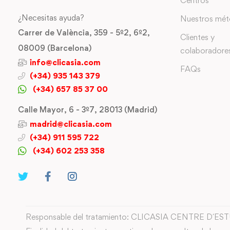
Centros
¿Necesitas ayuda?
Nuestros mé
Carrer de València, 359 - 5º2, 6º2,
Clientes y
08009 (Barcelona)
colaboradore
info@clicasia.com
FAQs
(+34) 935 143 379
(+34) 657 85 37 00
Calle Mayor, 6 - 3º7, 28013 (Madrid)
madrid@clicasia.com
(+34) 911 595 722
(+34) 602 253 358
Responsable del tratamiento: CLICASIA CENTRE D´ES