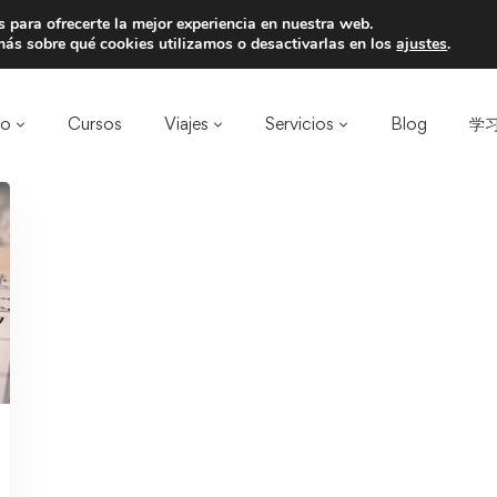
 para ofrecerte la mejor experiencia en nuestra web.
a un amigo y llevaos un total de 75€ de desc
ás sobre qué cookies utilizamos o desactivarlas en los
ajustes
.
ro
Cursos
Viajes
Servicios
Blog
学习