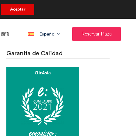
uento.
Aceptar
西语​
Reservar Plaza
Español
Garantía de Calidad