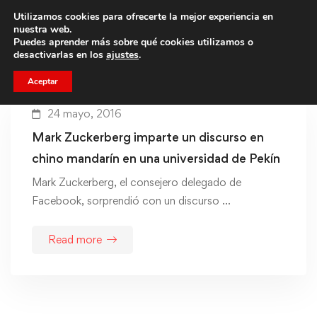
Utilizamos cookies para ofrecerte la mejor experiencia en
Trae a un amigo y llevaos un total de 75€ de descuento.
nuestra web.
Puedes aprender más sobre qué cookies utilizamos o
desactivarlas en los
ajustes
.
Aceptar
24 mayo, 2016
Mark Zuckerberg imparte un discurso en
chino mandarín en una universidad de Pekín
Mark Zuckerberg, el consejero delegado de
Facebook, sorprendió con un discurso …
Read more