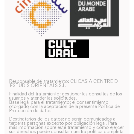
Responsable del tratamiento: CLICASIA CENTRE D
´ESTUDIS ORIENTALS S.L.
Finalidad del tratamiento: gestionar las consultas de los
usuarios y atender las solicitudes.
Base legal para el tratamiento: el consentimiento
otorgado con la aceptación de la presente Política de
Protección de datos.
Destinatarios de los datos: no serán comunicados a
terceras personas excepto por obligación legal. Para
más información sobre este tratamiento y como ejercer
sus derechos puede consultar nuestra política completa