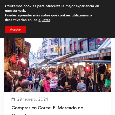
Utilizamos cookies para ofrecerte la mejor experiencia en
Trae a un amigo y llevaos un total de 75€ de descuento.
nuestra web.
Puedes aprender más sobre qué cookies utilizamos o
desactivarlas en los
ajustes
.
Aceptar
29 febrero, 2024
Compras en Corea: El Mercado de