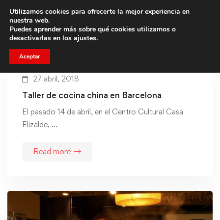
Utilizamos cookies para ofrecerte la mejor experiencia en
Trae a un amigo y llevaos un total de 75€ de descuento.
nuestra web.
Puedes aprender más sobre qué cookies utilizamos o
desactivarlas en los
ajustes
.
Aceptar
27 abril, 2018
Taller de cocina china en Barcelona
El pasado 14 de abril, en el Centro Cultural Casa
Elizalde, …
Read more