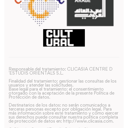
Responsable del tratamiento: CLICASIA CENTRE D
´ESTUDIS ORIENTALS S.L.
Finalidad del tratamiento: gestionar las consultas de los
usuarios y atender las solicitudes.
Base legal para el tratamiento: el consentimiento
otorgado con la aceptación de la presente Política de
Protección de datos.
Destinatarios de los datos: no serán comunicados a
terceras personas excepto por obligación legal. Para
más información sobre este tratamiento y como ejercer
sus derechos puede consultar nuestra política completa
de protección de datos en: http://www.clicasia.com.