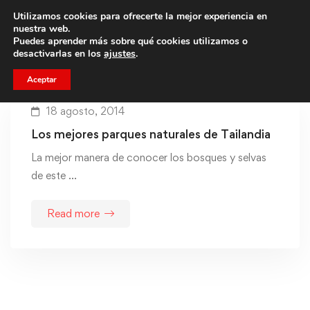
Utilizamos cookies para ofrecerte la mejor experiencia en
Trae a un amigo y llevaos un total de 75€ de descuento.
nuestra web.
Puedes aprender más sobre qué cookies utilizamos o
desactivarlas en los
ajustes
.
Aceptar
18 agosto, 2014
Los mejores parques naturales de Tailandia
La mejor manera de conocer los bosques y selvas
de este …
Read more