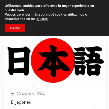
Utilizamos cookies para ofrecerte la mejor experiencia en
Trae a un amigo y llevaos un total de 75€ de descuento.
nuestra web.
Puedes aprender más sobre qué cookies utilizamos o
desactivarlas en los
ajustes
.
Aceptar
28 agosto, 2014
El japonés