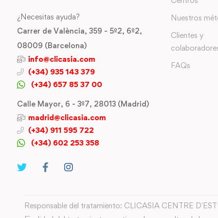
Centros
¿Necesitas ayuda?
Nuestros mé
Carrer de València, 359 - 5º2, 6º2,
Clientes y
08009 (Barcelona)
colaboradore
info@clicasia.com
FAQs
(+34) 935 143 379
(+34) 657 85 37 00
Calle Mayor, 6 - 3º7, 28013 (Madrid)
madrid@clicasia.com
(+34) 911 595 722
(+34) 602 253 358
Responsable del tratamiento: CLICASIA CENTRE D´ES