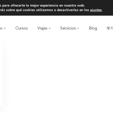
 para ofrecerte la mejor experiencia en nuestra web.
a un amigo y llevaos un total de 75€ de desc
ás sobre qué cookies utilizamos o desactivarlas en los
ajustes
.
ro
Cursos
Viajes
Servicios
Blog
学习