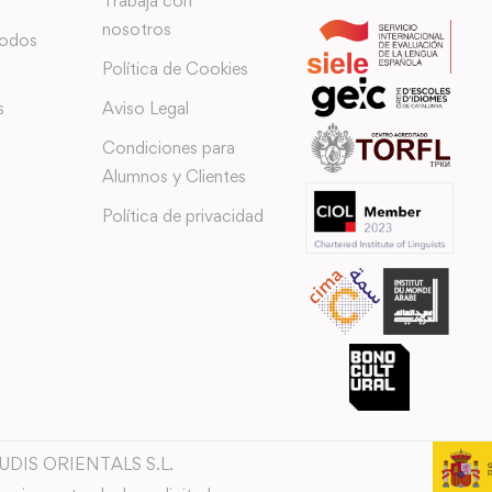
Trabaja con
nosotros
todos
Política de Cookies
s
Aviso Legal
Condiciones para
Alumnos y Clientes
Política de privacidad
TUDIS ORIENTALS S.L.