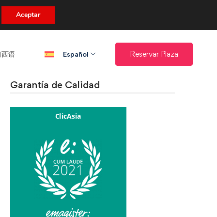
uento.
Aceptar
西语​
Reservar Plaza
Español
Garantía de Calidad