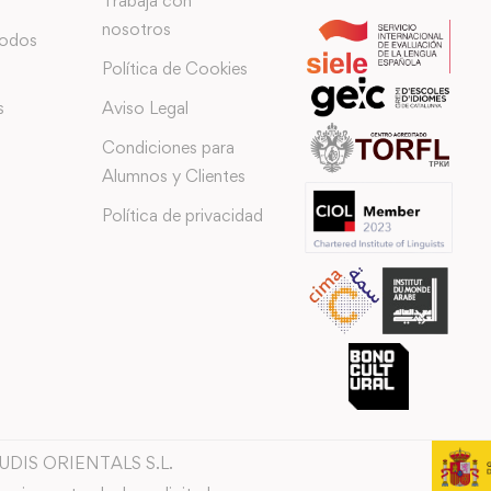
Trabaja con
nosotros
todos
Política de Cookies
s
Aviso Legal
Condiciones para
Alumnos y Clientes
Política de privacidad
TUDIS ORIENTALS S.L.