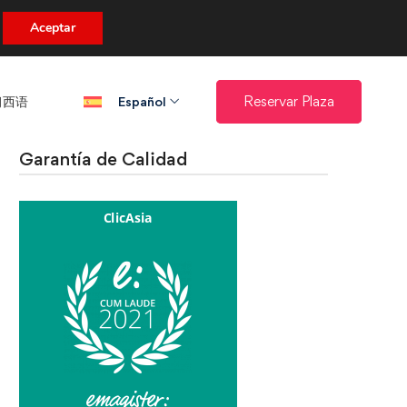
uento.
Aceptar
西语​
Reservar Plaza
Español
Garantía de Calidad