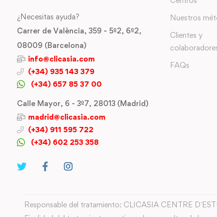
Centros
¿Necesitas ayuda?
Nuestros mé
Carrer de València, 359 - 5º2, 6º2,
Clientes y
08009 (Barcelona)
colaboradore
info@clicasia.com
FAQs
(+34) 935 143 379
(+34) 657 85 37 00
Calle Mayor, 6 - 3º7, 28013 (Madrid)
madrid@clicasia.com
(+34) 911 595 722
(+34) 602 253 358
Responsable del tratamiento: CLICASIA CENTRE D´ES