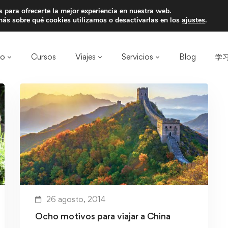
 para ofrecerte la mejor experiencia en nuestra web.
a un amigo y llevaos un total de 75€ de desc
ás sobre qué cookies utilizamos o desactivarlas en los
ajustes
.
ro
Cursos
Viajes
Servicios
Blog
学习
26 agosto, 2014
Ocho motivos para viajar a China