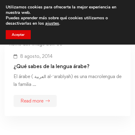
Utilizamos cookies para ofrecerte la mejor experiencia en
Trae a un amigo y llevaos un total de 75€ de descuento.
nuestra web.
Puedes aprender más sobre qué cookies utilizamos o
desactivarlas en los
ajustes
.
Aceptar
8 agosto, 2014
¿Qué sabes de la lengua árabe?
El árabe ( العربية al-ʻarabīyah) es una macrolengua de
la familia …
Read more