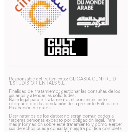
Responsable del tratamiento: CLICASIA CENTRE D
´ESTUDIS ORIENTALS S.L.
Finalidad del tratamiento: gestionar las consultas de los
usuarios y atender las solicitudes.
Base legal para el tratamiento: el consentimiento
otorgado con la aceptación de la presente Política de
Protección de datos.
Destinatarios de los datos: no serán comunicados a
terceras personas excepto por obligación legal. Para
más información sobre este tratamiento y como ejercer
sus derechos puede consultar nuestra política completa