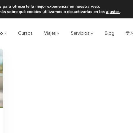
 para ofrecerte la mejor experiencia en nuestra web.
a un amigo y llevaos un total de 75€ de desc
ás sobre qué cookies utilizamos o desactivarlas en los
ajustes
.
ro
Cursos
Viajes
Servicios
Blog
学习