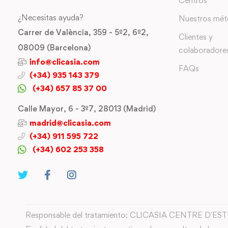
Centros
¿Necesitas ayuda?
Nuestros mé
Carrer de València, 359 - 5º2, 6º2,
Clientes y
08009 (Barcelona)
colaboradore
info@clicasia.com
FAQs
(+34) 935 143 379
(+34) 657 85 37 00
Calle Mayor, 6 - 3º7, 28013 (Madrid)
madrid@clicasia.com
(+34) 911 595 722
(+34) 602 253 358
Responsable del tratamiento: CLICASIA CENTRE D´ES