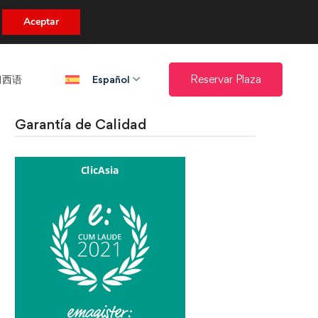
uento.
Aceptar
西语​
Reservar Plaza
Español
Garantía de Calidad