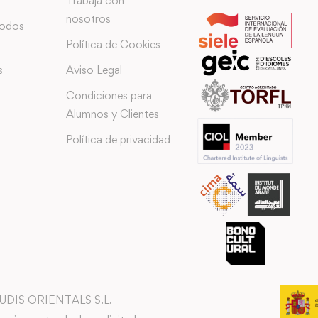
Trabaja con
nosotros
todos
Política de Cookies
s
Aviso Legal
Condiciones para
Alumnos y Clientes
Política de privacidad
TUDIS ORIENTALS S.L.