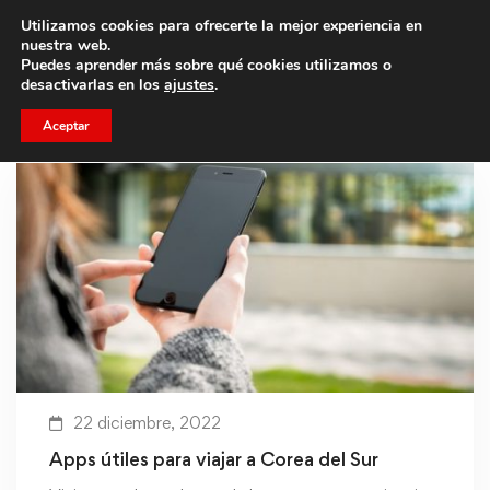
Utilizamos cookies para ofrecerte la mejor experiencia en
Trae a un amigo y llevaos un total de 75€ de descuento.
nuestra web.
Puedes aprender más sobre qué cookies utilizamos o
desactivarlas en los
ajustes
.
Aceptar
22 diciembre, 2022
Apps útiles para viajar a Corea del Sur