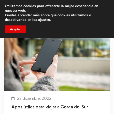
Utilizamos cookies para ofrecerte la mejor experiencia en
Trae a un amigo y llevaos un total de 75€ de descuento.
nuestra web.
Puedes aprender más sobre qué cookies utilizamos o
desactivarlas en los
ajustes
.
Aceptar
22 diciembre, 2022
Apps útiles para viajar a Corea del Sur