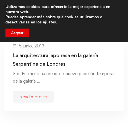
Utilizamos cookies para ofrecerte la mejor experiencia en
Trae a un amigo y llevaos un total de 75€ de descuento.
nuestra web.
Puedes aprender más sobre qué cookies utilizamos o
desactivarlas en los
ajustes
.
Aceptar
5 junio, 2013
La arquitectura japonesa en la galería
Serpentine de Londres
Sou Fujimoto ha creado el nuevo pabellón temporal
de la galería …
Read more