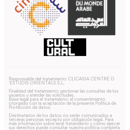
Responsable del tratamiento: CLICASIA CENTRE D
´ESTUDIS ORIENTALS S.L.
Finalidad del tratamiento: gestionar las consultas de los
usuarios y atender las solicitudes.
Base legal para el tratamiento: el consentimiento
otorgado con la aceptación de la presente Política de
Protección de datos.
Destinatarios de los datos: no serán comunicados a
terceras personas excepto por obligación legal. Para
más información sobre este tratamiento y como ejercer
sus derechos puede consultar nuestra política completa