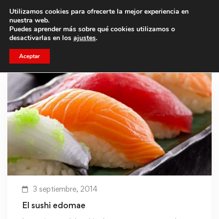
Utilizamos cookies para ofrecerte la mejor experiencia en
Trae a un amigo y llevaos un total de 75€ de descuento.
nuestra web.
Puedes aprender más sobre qué cookies utilizamos o
desactivarlas en los
ajustes
.
Aceptar
3 septiembre, 2014
El sushi edomae