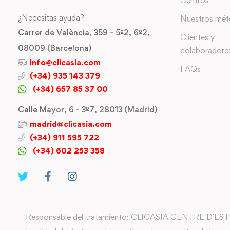
Centros
¿Necesitas ayuda?
Nuestros mé
Carrer de València, 359 - 5º2, 6º2,
Clientes y
08009 (Barcelona)
colaboradore
info@clicasia.com
FAQs
(+34) 935 143 379
(+34) 657 85 37 00
Calle Mayor, 6 - 3º7, 28013 (Madrid)
madrid@clicasia.com
(+34) 911 595 722
(+34) 602 253 358
Responsable del tratamiento: CLICASIA CENTRE D´ES