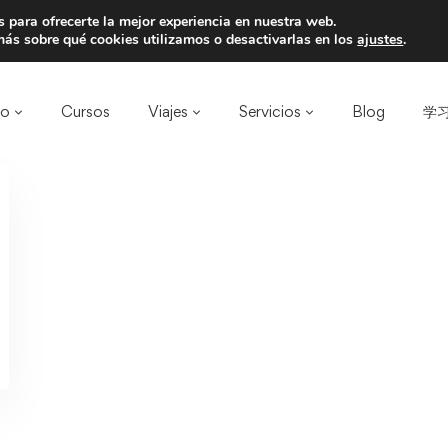
 para ofrecerte la mejor experiencia en nuestra web.
a un amigo y llevaos un total de 75€ de desc
ás sobre qué cookies utilizamos o desactivarlas en los
ajustes
.
ro
Cursos
Viajes
Servicios
Blog
学习