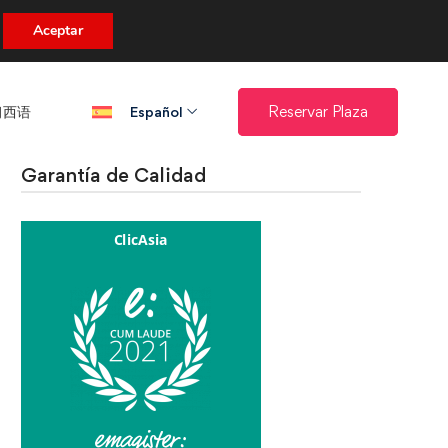
uento.
Aceptar
西语​
Reservar Plaza
Español
Garantía de Calidad