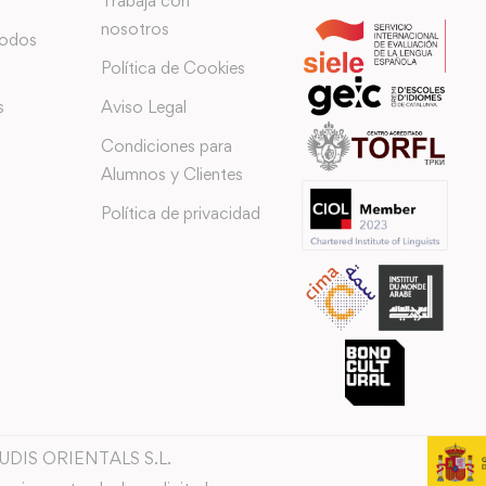
Trabaja con
nosotros
todos
Política de Cookies
s
Aviso Legal
Condiciones para
Alumnos y Clientes
Política de privacidad
TUDIS ORIENTALS S.L.