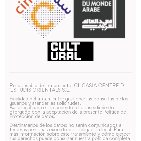
Responsable del tratamiento: CLICASIA CENTRE D
´ESTUDIS ORIENTALS S.L.
Finalidad del tratamiento: gestionar las consultas de los
usuarios y atender las solicitudes.
Base legal para el tratamiento: el consentimiento
otorgado con la aceptación de la presente Política de
Protección de datos.
Destinatarios de los datos: no serán comunicados a
terceras personas excepto por obligación legal. Para
más información sobre este tratamiento y como ejercer
sus derechos puede consultar nuestra política completa