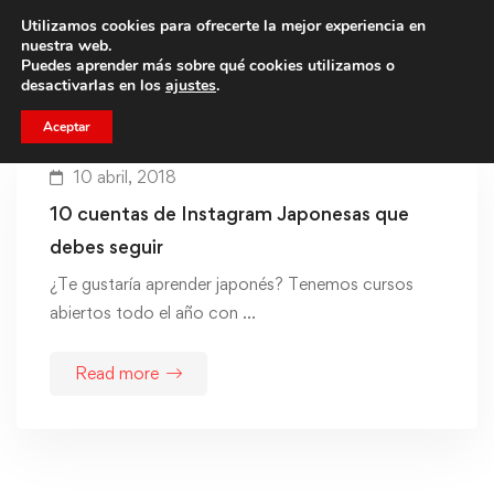
Utilizamos cookies para ofrecerte la mejor experiencia en
Trae a un amigo y llevaos un total de 75€ de descuento.
nuestra web.
Puedes aprender más sobre qué cookies utilizamos o
desactivarlas en los
ajustes
.
Aceptar
10 abril, 2018
10 cuentas de Instagram Japonesas que
debes seguir
¿Te gustaría aprender japonés? Tenemos cursos
abiertos todo el año con …
Read more