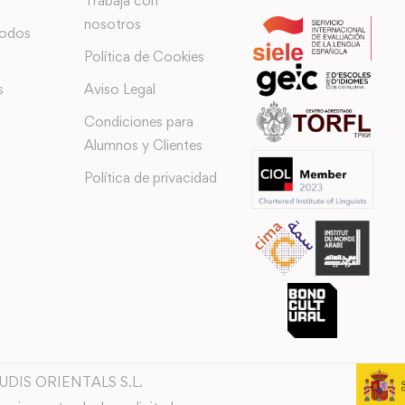
Trabaja con
nosotros
todos
Política de Cookies
s
Aviso Legal
Condiciones para
Alumnos y Clientes
Política de privacidad
TUDIS ORIENTALS S.L.