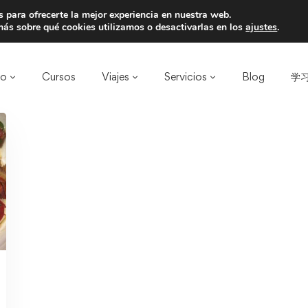
 para ofrecerte la mejor experiencia en nuestra web.
a un amigo y llevaos un total de 75€ de desc
ás sobre qué cookies utilizamos o desactivarlas en los
ajustes
.
ro
Cursos
Viajes
Servicios
Blog
学习