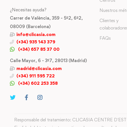
Centros
¿Necesitas ayuda?
Nuestros mé
Carrer de València, 359 - 5º2, 6º2,
Clientes y
08009 (Barcelona)
colaboradore
info@clicasia.com
FAQs
(+34) 935 143 379
(+34) 657 85 37 00
Calle Mayor, 6 - 3º7, 28013 (Madrid)
madrid@clicasia.com
(+34) 911 595 722
(+34) 602 253 358
Responsable del tratamiento: CLICASIA CENTRE D´ES