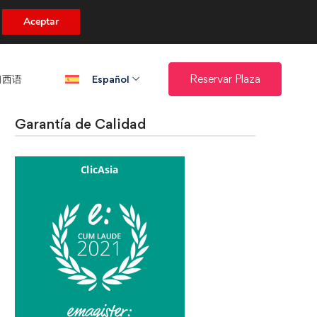
uento.
Aceptar
西语​
Reservar Plaza
Español
Garantía de Calidad