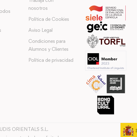
Trabaja con
nosotros
todos
Política de Cookies
s
Aviso Legal
Condiciones para
Alumnos y Clientes
Política de privacidad
TUDIS ORIENTALS S.L.