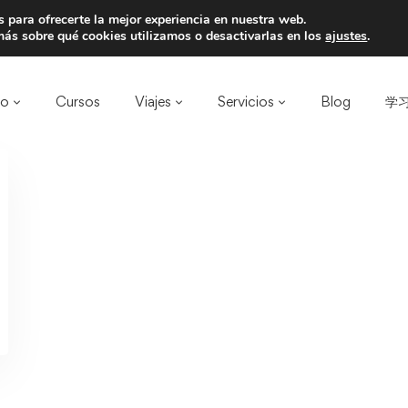
 para ofrecerte la mejor experiencia en nuestra web.
a un amigo y llevaos un total de 75€ de desc
ás sobre qué cookies utilizamos o desactivarlas en los
ajustes
.
ro
Cursos
Viajes
Servicios
Blog
学习