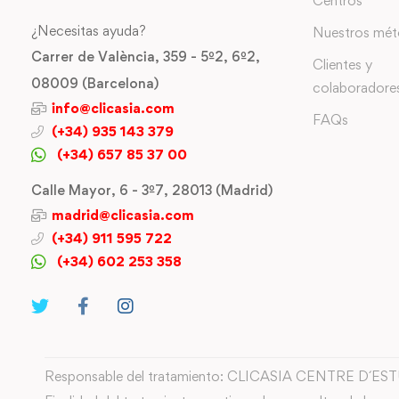
Centros
¿Necesitas ayuda?
Nuestros mé
Carrer de València, 359 - 5º2, 6º2,
Clientes y
08009 (Barcelona)
colaboradore
info@clicasia.com
FAQs
(+34) 935 143 379
(+34) 657 85 37 00
Calle Mayor, 6 - 3º7, 28013 (Madrid)
madrid@clicasia.com
(+34) 911 595 722
(+34) 602 253 358
Responsable del tratamiento: CLICASIA CENTRE D´ES