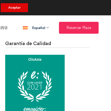
uento.
Aceptar
西语​
Reservar Plaza
Español
Garantía de Calidad