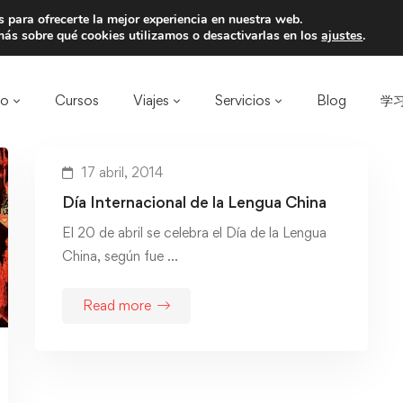
 para ofrecerte la mejor experiencia en nuestra web.
a un amigo y llevaos un total de 75€ de desc
ás sobre qué cookies utilizamos o desactivarlas en los
ajustes
.
ro
Cursos
Viajes
Servicios
Blog
学习
17 abril, 2014
Día Internacional de la Lengua China
El 20 de abril se celebra el Día de la Lengua
China, según fue …
Read more