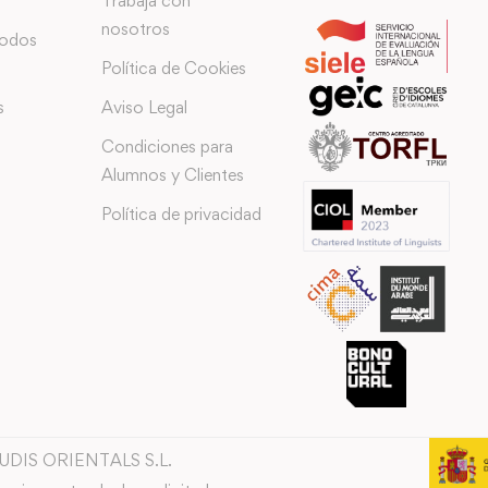
Trabaja con
nosotros
todos
Política de Cookies
s
Aviso Legal
Condiciones para
Alumnos y Clientes
Política de privacidad
TUDIS ORIENTALS S.L.