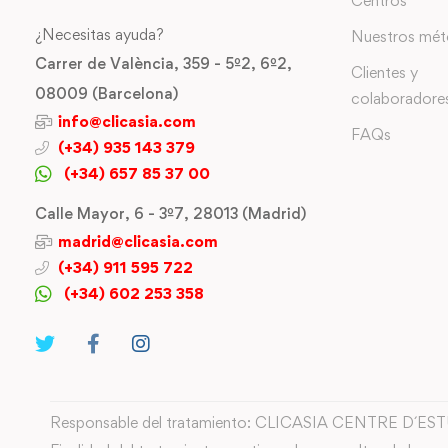
Centros
¿Necesitas ayuda?
Nuestros mé
Carrer de València, 359 - 5º2, 6º2,
Clientes y
08009 (Barcelona)
colaboradore
info@clicasia.com
FAQs
(+34) 935 143 379
(+34) 657 85 37 00
Calle Mayor, 6 - 3º7, 28013 (Madrid)
madrid@clicasia.com
(+34) 911 595 722
(+34) 602 253 358
Responsable del tratamiento: CLICASIA CENTRE D´ES