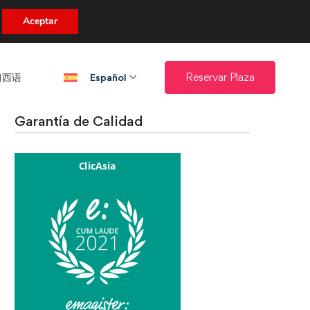
uento.
Aceptar
西语​
Reservar Plaza
Español
Garantía de Calidad