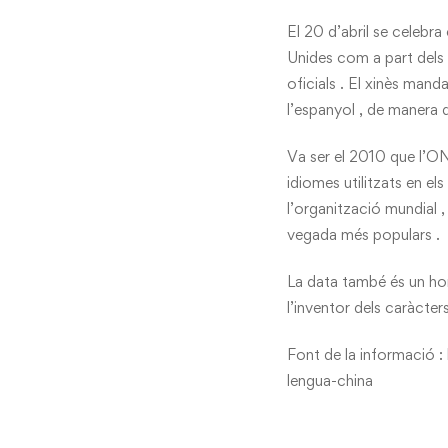
El 20 d’abril se celebr
Unides com a part dels e
oficials . El xinès manda
l’espanyol , de manera 
Va ser el 2010 que l’ONU 
idiomes utilitzats en els
l’organització mundial 
vegada més populars .
La data també és un hom
l’inventor dels caràcte
Font de la informació :
lengua-china