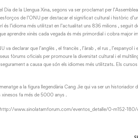
a el Dia de la Llengua Xina, segons va ser proclamat per l’Assemble
sforços de l’ONU per destacar el significat cultural i històric d’u
rí és l’idioma més utilitzat en l’actualitat uns 836 milions , seguit 
que aprendre xinès cada vegada és més primordial i cobra major i
va declarar que l’anglès , el francès , l’àrab , el rus , l’espanyol i e
 seus fòrums oficials per promoure la diversitat cultural i el multili
, segurament a causa que són els idiomes més utilitzats. Els curso
enatge a la figura llegendària Cang Jie qui va ser un historiador 
rs xinesos fa més de 5000 anys .
http://www.sinolatamforum.com/eventos_detalle/0-m152-180/dia
S