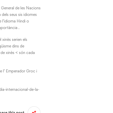
a General de les Nacions
n dels seus sis idiomes
de l’idioma Hindi o
mportància .
l xinès serien els
ngüisme dins de
s de xinès < són cada
de l’ Emperador Groc i
-internacional-de-la-
hare this post