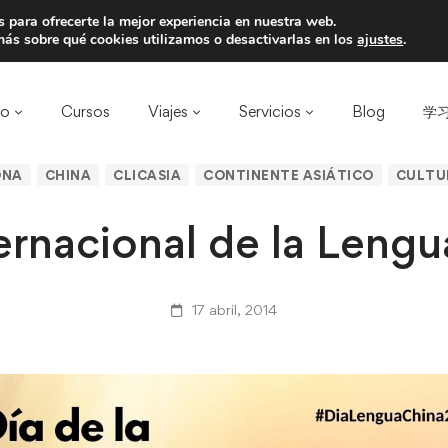
 para ofrecerte la mejor experiencia en nuestra web.
a un amigo y llevaos un total de 75€ de desc
ás sobre qué cookies utilizamos o desactivarlas en los
ajustes
.
ro
Cursos
Viajes
Servicios
Blog
学习
ONA
CHINA
CLICASIA
CONTINENTE ASIÁTICO
CULTU
ernacional de la Leng
17 abril, 2014