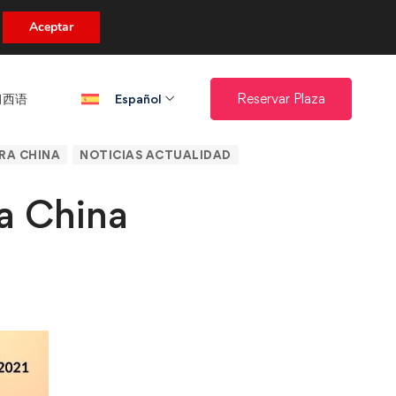
uento.
Aceptar
西语​
Reservar Plaza
Español
RA CHINA
NOTICIAS ACTUALIDAD
ua China