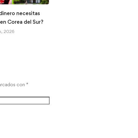
dinero necesitas
Mucho más que una bebida:
r en Corea del Sur?
La ceremonia del té en China
, 2026
29 abril, 2026
marcados con
*