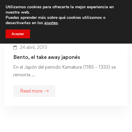
Utilizamos cookies para ofrecerte la mejor experiencia en
Trae a un amigo y llevaos un total de 75€ de descuento.
nuestra web.
Puedes aprender más sobre qué cookies utilizamos o
desactivarlas en los
ajustes
.
Aceptar
24 abril, 2013
Bento, el take away japonés
En el Japón del periodo Kamakura (1185 – 1333) se
remonta …
Read more