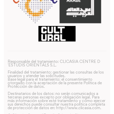
Responsable del tratamiento: CLICASIA CENTRE D
´ESTUDIS ORIENTALS S.L.
Finalidad del tratamiento: gestionar las consultas de los
usuarios y atender las solicitudes.
Base legal para el tratamiento: el consentimiento
otorgado con la aceptación de la presente Política de
Protección de datos.
Destinatarios de los datos: no serán comunicados a
terceras personas excepto por obligación legal. Para
más información sobre este tratamiento y como ejercer
sus derechos puede consultar nuestra política completa
de protección de datos en: http://www.clicasia.com.