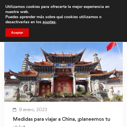
Utilizamos cookies para ofrecerte la mejor experiencia en
Trae a un amigo y llevaos un total de 75€ de descuento.
nuestra web.
Puedes aprender más sobre qué cookies utilizamos o
desactivarlas en los
ajustes
.
Aceptar
9 enero, 2023
Medidas para viajar a China, ¡planeemos tu