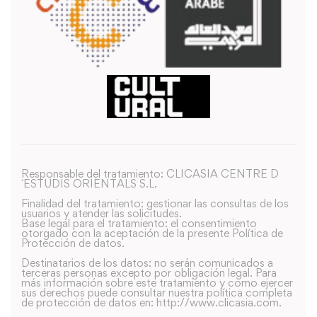
Responsable del tratamiento: CLICASIA CENTRE D
´ESTUDIS ORIENTALS S.L.
Finalidad del tratamiento: gestionar las consultas de los
usuarios y atender las solicitudes.
Base legal para el tratamiento: el consentimiento
otorgado con la aceptación de la presente Política de
Protección de datos.
Destinatarios de los datos: no serán comunicados a
terceras personas excepto por obligación legal. Para
más información sobre este tratamiento y como ejercer
sus derechos puede consultar nuestra política completa
de protección de datos en: http://www.clicasia.com.