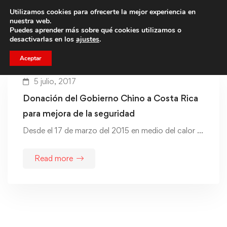
Utilizamos cookies para ofrecerte la mejor experiencia en
Trae a un amigo y llevaos un total de 75€ de descuento.
nuestra web.
Puedes aprender más sobre qué cookies utilizamos o
desactivarlas en los
ajustes
.
Aceptar
5 julio, 2017
Donación del Gobierno Chino a Costa Rica
para mejora de la seguridad
Desde el 17 de marzo del 2015 en medio del calor …
Read more