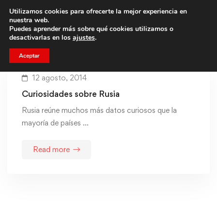
Utilizamos cookies para ofrecerte la mejor experiencia en
Trae a un amigo y llevaos un total de 75€ de descuento.
nuestra web.
Puedes aprender más sobre qué cookies utilizamos o
desactivarlas en los
ajustes
.
Aceptar
12 agosto, 2014
Curiosidades sobre Rusia
Rusia reúne muchos más datos curiosos que la
mayoría de países …
Read more