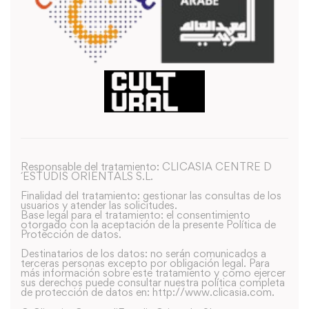
Responsable del tratamiento: CLICASIA CENTRE D
´ESTUDIS ORIENTALS S.L.
Finalidad del tratamiento: gestionar las consultas de los
usuarios y atender las solicitudes.
Base legal para el tratamiento: el consentimiento
otorgado con la aceptación de la presente Política de
Protección de datos.
Destinatarios de los datos: no serán comunicados a
terceras personas excepto por obligación legal. Para
más información sobre este tratamiento y como ejercer
sus derechos puede consultar nuestra política completa
de protección de datos en: http://www.clicasia.com.