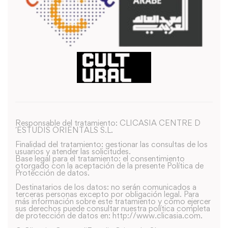
Responsable del tratamiento: CLICASIA CENTRE D
´ESTUDIS ORIENTALS S.L.
Finalidad del tratamiento: gestionar las consultas de los
usuarios y atender las solicitudes.
Base legal para el tratamiento: el consentimiento
otorgado con la aceptación de la presente Política de
Protección de datos.
Destinatarios de los datos: no serán comunicados a
terceras personas excepto por obligación legal. Para
más información sobre este tratamiento y como ejercer
sus derechos puede consultar nuestra política completa
de protección de datos en: http://www.clicasia.com.