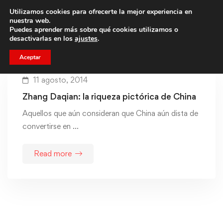
Utilizamos cookies para ofrecerte la mejor experiencia en
Trae a un amigo y llevaos un total de 75€ de descuento.
nuestra web.
Puedes aprender más sobre qué cookies utilizamos o
desactivarlas en los
ajustes
.
Aceptar
11 agosto, 2014
Zhang Daqian: la riqueza pictórica de China
Aquellos que aún consideran que China aún dista de
convertirse en …
Read more