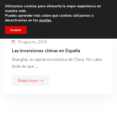
Utilizamos cookies para ofrecerte la mejor experiencia en
Trae a un amigo y llevaos un total de 75€ de descuento.
nuestra web.
Puedes aprender más sobre qué cookies utilizamos o
desactivarlas en los
ajustes
.
Aceptar
19 agosto, 2014
Las inversiones chinas en España
Shanghái, la capital económica de China. No cabe
duda de que …
Read more