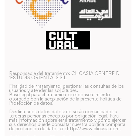
Responsable del tratamiento: CLICASIA CENTRE D
´ESTUDIS ORIENTALS S.L.
Finalidad del tratamiento: gestionar las consultas de los
usuarios y atender las solicitudes.
Base legal para el tratamiento: el consentimiento
otorgado con la aceptación de la presente Política de
Protección de datos.
Destinatarios de los datos: no serán comunicados a
terceras personas excepto por obligación legal. Para
más información sobre este tratamiento y como ejercer
sus derechos puede consultar nuestra política completa
de protección de datos en: http://www.clicasia.com.