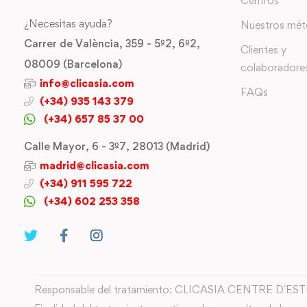
Centros
¿Necesitas ayuda?
Nuestros mé
Carrer de València, 359 - 5º2, 6º2,
Clientes y
08009 (Barcelona)
colaboradore
info@clicasia.com
FAQs
(+34) 935 143 379
(+34) 657 85 37 00
Calle Mayor, 6 - 3º7, 28013 (Madrid)
madrid@clicasia.com
(+34) 911 595 722
(+34) 602 253 358
Responsable del tratamiento: CLICASIA CENTRE D´ES