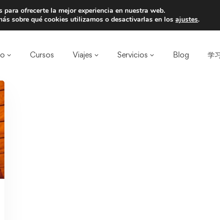
 para ofrecerte la mejor experiencia en nuestra web.
a un amigo y llevaos un total de 75€ de desc
ás sobre qué cookies utilizamos o desactivarlas en los
ajustes
.
ro
Cursos
Viajes
Servicios
Blog
学习