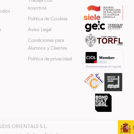
Trabaja con
nosotros
todos
Política de Cookies
s
Aviso Legal
Condiciones para
Alumnos y Clientes
Política de privacidad
TUDIS ORIENTALS S.L.