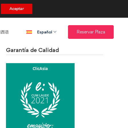
uento.
Aceptar
西语​
Reservar Plaza
Español
Garantía de Calidad