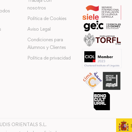
Trabaja con
nosotros
todos
Política de Cookies
s
Aviso Legal
Condiciones para
Alumnos y Clientes
Política de privacidad
TUDIS ORIENTALS S.L.