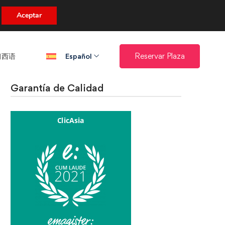
uento.
Aceptar
西语​
Reservar Plaza
Español
Garantía de Calidad