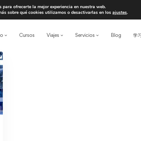
 para ofrecerte la mejor experiencia en nuestra web.
a un amigo y llevaos un total de 75€ de desc
ás sobre qué cookies utilizamos o desactivarlas en los
ajustes
.
ro
Cursos
Viajes
Servicios
Blog
学习