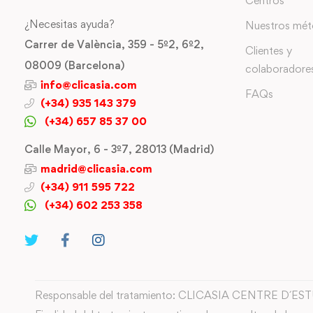
Centros
¿Necesitas ayuda?
Nuestros mé
Carrer de València, 359 - 5º2, 6º2,
Clientes y
08009 (Barcelona)
colaboradore
info@clicasia.com
FAQs
(+34) 935 143 379
(+34) 657 85 37 00
Calle Mayor, 6 - 3º7, 28013 (Madrid)
madrid@clicasia.com
(+34) 911 595 722
(+34) 602 253 358
Responsable del tratamiento: CLICASIA CENTRE D´ES