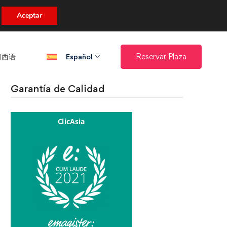
uento.
Aceptar
西语​
Reservar Plaza
Español
Garantía de Calidad