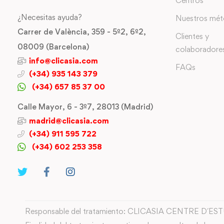
Centros
¿Necesitas ayuda?
Nuestros mé
Carrer de València, 359 - 5º2, 6º2,
Clientes y
08009 (Barcelona)
colaboradore
info@clicasia.com
FAQs
(+34) 935 143 379
(+34) 657 85 37 00
Calle Mayor, 6 - 3º7, 28013 (Madrid)
madrid@clicasia.com
(+34) 911 595 722
(+34) 602 253 358
Responsable del tratamiento: CLICASIA CENTRE D´ES