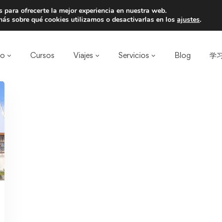
 para ofrecerte la mejor experiencia en nuestra web.
a un amigo y llevaos un total de 75€ de desc
ás sobre qué cookies utilizamos o desactivarlas en los
ajustes
.
ro
Cursos
Viajes
Servicios
Blog
学习