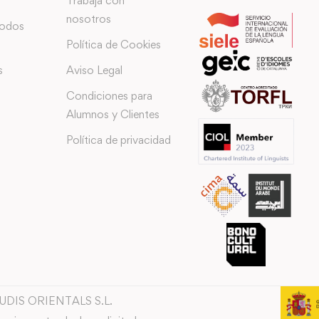
Trabaja con
nosotros
todos
Política de Cookies
s
Aviso Legal
Condiciones para
Alumnos y Clientes
Política de privacidad
TUDIS ORIENTALS S.L.