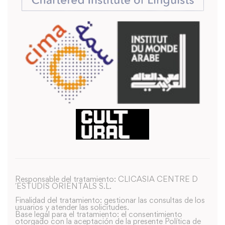
Responsable del tratamiento: CLICASIA CENTRE D
´ESTUDIS ORIENTALS S.L.
Finalidad del tratamiento: gestionar las consultas de los
usuarios y atender las solicitudes.
Base legal para el tratamiento: el consentimiento
otorgado con la aceptación de la presente Política de