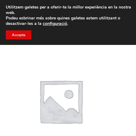
Porta un amic i emporteu-vos un total de 75€ de
Utilitzem galetes per a oferir-te la millor experiència en la nostra
descompte.
web.
Podeu esbrinar més sobre quines galetes estem utilitzant o
desactivar-les a la
configuració
.
Accepta