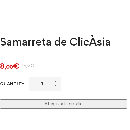
Samarreta de ClicÀsia
8
€
15
€
,00
,00
QUANTITY
Afegeix a la cistella