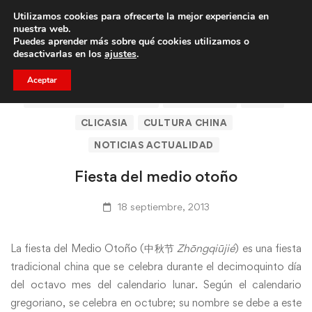
Utilizamos cookies para ofrecerte la mejor experiencia en
Trae a un amigo y llevaos un total de 75€ de descuento.
nuestra web.
Puedes aprender más sobre qué cookies utilizamos o
desactivarlas en los
ajustes
.
Aceptar
ARTÍCULOS DE CLICASIA
BARCELONA
CHINA
CLICASIA
CULTURA CHINA
NOTICIAS ACTUALIDAD
Fiesta del medio otoño
18 septiembre, 2013
La fiesta del Medio Otoño (中秋节
Zhōngqiūjié
) es una fiesta
tradicional china que se celebra durante el decimoquinto día
del octavo mes del calendario lunar. Según el calendario
gregoriano, se celebra en octubre; su nombre se debe a este