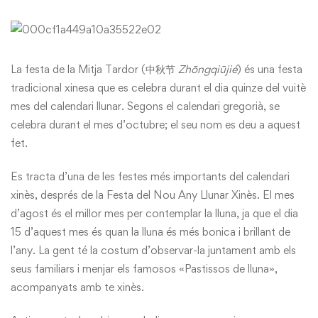
La festa de la Mitja Tardor (中秋节
Zhōngqiūjié
) és una festa
tradicional xinesa que es celebra durant el dia quinze del vuitè
mes del calendari llunar. Segons el calendari gregorià, se
celebra durant el mes d’octubre; el seu nom es deu a aquest
fet.
Es tracta d’una de les festes més importants del calendari
xinès, després de la Festa del Nou Any Llunar Xinès. El mes
d’agost és el millor mes per contemplar la lluna, ja que el dia
15 d’aquest mes és quan la lluna és més bonica i brillant de
l’any. La gent té la costum d’observar-la juntament amb els
seus familiars i menjar els famosos «Pastissos de lluna»,
acompanyats amb te xinès.