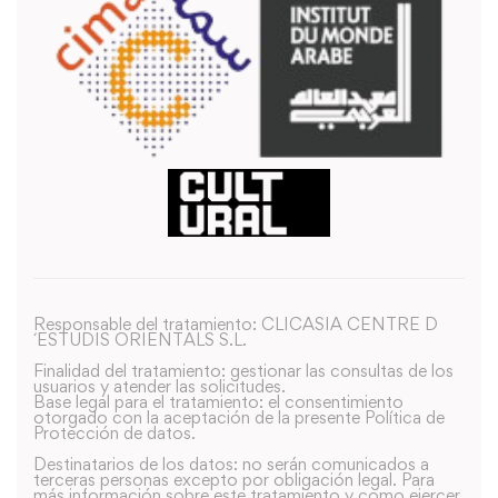
Responsable del tratamiento: CLICASIA CENTRE D
´ESTUDIS ORIENTALS S.L.
Finalidad del tratamiento: gestionar las consultas de los
usuarios y atender las solicitudes.
Base legal para el tratamiento: el consentimiento
otorgado con la aceptación de la presente Política de
Protección de datos.
Destinatarios de los datos: no serán comunicados a
terceras personas excepto por obligación legal. Para
más información sobre este tratamiento y como ejercer