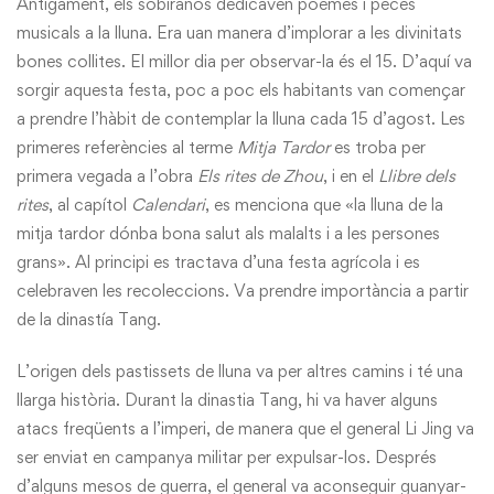
Antigament, els sobiranos dedicaven poemes i peces
musicals a la lluna. Era uan manera d’implorar a les divinitats
bones collites. El millor dia per observar-la és el 15. D’aquí va
sorgir aquesta festa, poc a poc els habitants van començar
a prendre l’hàbit de contemplar la lluna cada 15 d’agost. Les
primeres referències al terme
Mitja Tardor
es troba per
primera vegada a l’obra
Els
rites de Zhou
, i en el
Llibre dels
rites
, al capítol
Calendari
, es menciona que «la lluna de la
mitja tardor dónba bona salut als malalts i a les persones
grans». Al principi es tractava d’una festa agrícola i es
celebraven les recoleccions. Va prendre importància a partir
de la dinastía Tang.
L’origen dels pastissets de lluna va per altres camins i té una
llarga història. Durant la dinastia Tang, hi va haver alguns
atacs freqüents a l’imperi, de manera que el general Li Jing va
ser enviat en campanya militar per expulsar-los. Després
d’alguns mesos de guerra, el general va aconseguir guanyar-