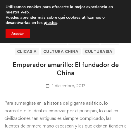
Utilizamos cookies para ofrecerte la mejor experiencia en
Trae a un amigo y llevaos un total de 75€ de descuento.
nuestra web.
Puedes aprender más sobre qué cookies utilizamos o
desactivarlas en los
ajustes
.
Aceptar
ARTÍCULOS DE CLICASIA
BARCELONA
CHINA
CLICASIA
CULTURA CHINA
CULTURASIA
Emperador amarillo: El fundador de
China
1 diciembre, 2017
Para sumergirse en la historia del gigante asiático, lo
correcto o lo ideal es empezar por el principio, lo cual en
civilizaciones tan antiguas es siempre complicado, las
fuentes de primera mano escasean y las que existen tienden a