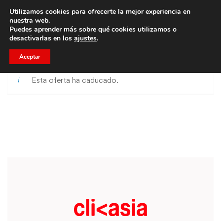
Utilizamos cookies para ofrecerte la mejor experiencia en
Trae a un amigo y llevaos un total de 75€ de descuento.
nuestra web.
Puedes aprender más sobre qué cookies utilizamos o
desactivarlas en los
ajustes
.
Aceptar
Esta oferta ha caducado.