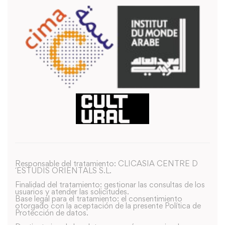
Responsable del tratamiento: CLICASIA CENTRE D
´ESTUDIS ORIENTALS S.L.
Finalidad del tratamiento: gestionar las consultas de los
usuarios y atender las solicitudes.
Base legal para el tratamiento: el consentimiento
otorgado con la aceptación de la presente Política de
Protección de datos.