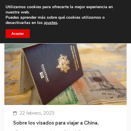
Utilizamos cookies para ofrecerte la mejor experiencia en
Trae a un amigo y llevaos un total de 75€ de descuento.
nuestra web.
Puedes aprender más sobre qué cookies utilizamos o
desactivarlas en los
ajustes
.
Aceptar
22 febrero, 2023
Sobre los visados para viajar a China.