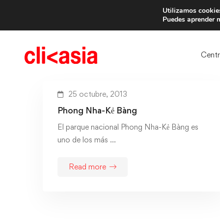
Utilizamos cookies
Trae 
Puedes aprender m
Cent
25 octubre, 2013
Phong Nha-Kẻ Bàng
El parque nacional Phong Nha-Kẻ Bàng es
uno de los más …
Read more