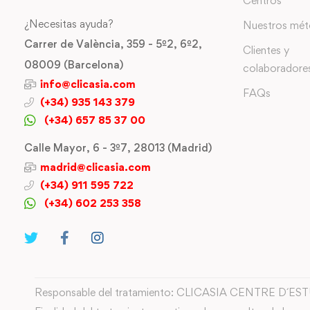
Centros
¿Necesitas ayuda?
Nuestros mé
Carrer de València, 359 - 5º2, 6º2,
Clientes y
08009 (Barcelona)
colaboradore
info@clicasia.com
FAQs
(+34) 935 143 379
(+34) 657 85 37 00
Calle Mayor, 6 - 3º7, 28013 (Madrid)
madrid@clicasia.com
(+34) 911 595 722
(+34) 602 253 358
Responsable del tratamiento: CLICASIA CENTRE D´ES