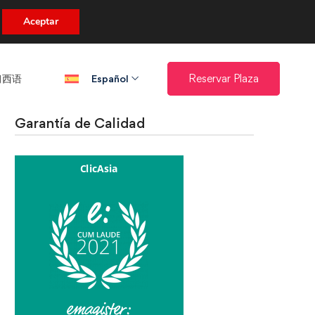
uento.
Aceptar
西语​
Reservar Plaza
Español
Garantía de Calidad