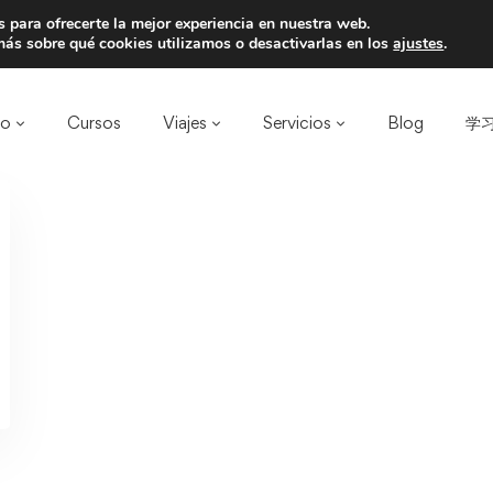
 para ofrecerte la mejor experiencia en nuestra web.
a un amigo y llevaos un total de 75€ de desc
ás sobre qué cookies utilizamos o desactivarlas en los
ajustes
.
ro
Cursos
Viajes
Servicios
Blog
学习