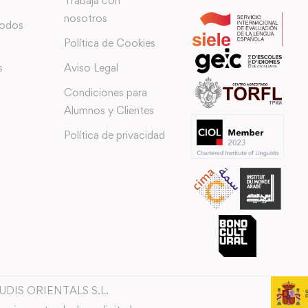
Trabaja con
nosotros
todos
Política de Cookies
s
Aviso Legal
Condiciones para
Alumnos y Clientes
Política de privacidad
TUDIS ORIENTALS S.L.